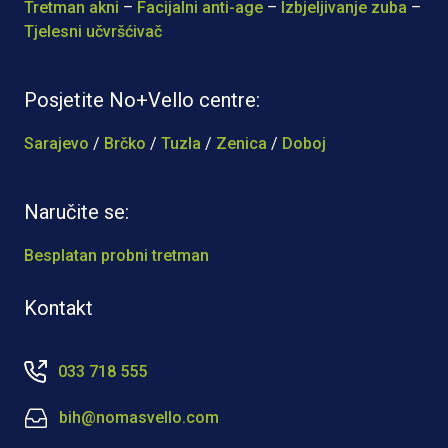
Tretman akni
–
Facijalni anti-age
–
Izbjeljivanje zuba
–
Tjelesni učvršćivač
Posjetite No+Vello centre:
Sarajevo
/
Brčko
/
Tuzla
/
Zenica
/
Doboj
Naručite se:
Besplatan probni tretman
Kontakt
033 718 555
bih@nomasvello.com