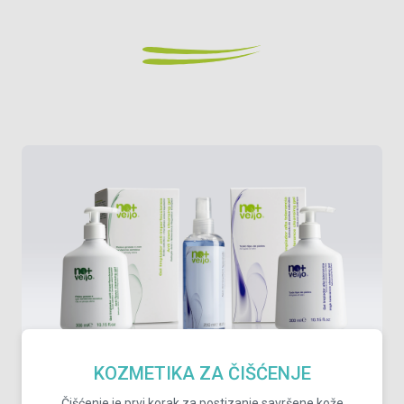
KOZMETIKA ZA ČIŠĆENJE
Čišćenje je prvi korak za postizanje savršene kože