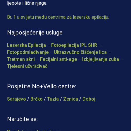
ljepote i lične njege.
Br. 1 u svijetu među centrima za lasersku epilaciju.
Najposjećenije usluge
Laserska Epilacija
–
Fotoepilacija IPL SHR
–
Fotopodmlađivanje
–
Ultrazvučno čišćenje lica
–
Tretman akni
–
Facijalni anti-age
–
Izbjeljivanje zuba
–
Tjelesni učvršćivač
Posjetite No+Vello centre:
Sarajevo
/
Brčko
/
Tuzla
/
Zenica
/
Doboj
Naručite se: