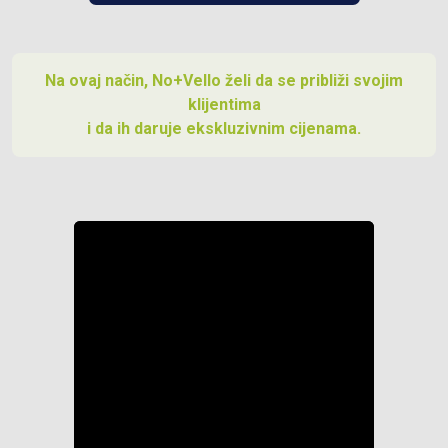
Na ovaj način, No+Vello želi da se približi svojim
klijentima
i da ih daruje ekskluzivnim cijenama.