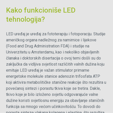
Kako funkcioniše LED
tehnologija?
LED uređaj je uređaj za fototerapiju i fotoporaciju. Studije
američkog organa nadležnog za namirnice i lijekove
(Food and Drug Administration FDA) i studije na
Univerzitetu u Amsterdamu, kao i nekoliko objavljenih
članaka i doktorskih disertacija o ovoj temi došli su do
zaključka da vidljiva svjetlost različitih valnih dužina koju
emituje LED uređaj je važan stimulator primarne
energetske molekule stanice adenozin trifosfata ATP
koji aktivira metabolitičke stanične reakcije što rezultira u
povećanoj sintezi i porastu tkiva koje se tretira. Dakle,
tkivo koje je bilo izloženo svjetlu odgovarajuće valne
dužine koristi svjetlosnu energiju za obavljanje staničnih
funkcija sa mnogo većom učinkovitošću. To dovodi do
porasta sinteze vlakana kolagena i elastina, što rezultira