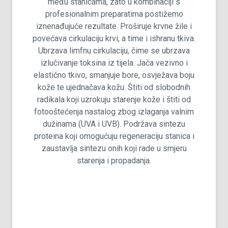
među stanicama, zato u kombinaciji s
profesionalnim preparatima postižemo
iznenađujuće rezultate. Proširuje krvne žile i
povećava cirkulaciju krvi, a time i ishranu tkiva.
Ubrzava limfnu cirkulaciju, čime se ubrzava
izlučivanje toksina iz tijela. Jača vezivno i
elastično tkivo, smanjuje bore, osvježava boju
kože te ujednačava kožu. Štiti od slobodnih
radikala koji uzrokuju starenje kože i štiti od
fotooštećenja nastalog zbog izlaganja valnim
dužinama (UVA i UVB). Podržava sintezu
proteina koji omogućuju regeneraciju stanica i
zaustavlja sintezu onih koji rade u smjeru
starenja i propadanja.